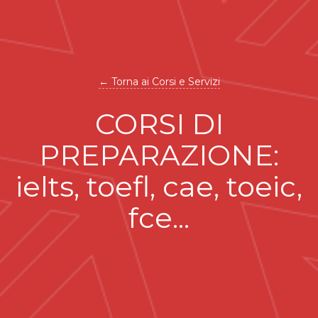
← Torna ai Corsi e Servizi
CORSI DI
PREPARAZIONE:
ielts, toefl, cae, toeic,
fce...