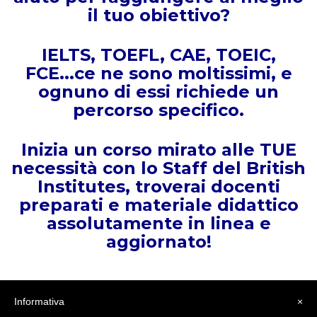
il tuo obiettivo?
IELTS, TOEFL, CAE, TOEIC,
FCE...ce ne sono moltissimi, e
ognuno di essi richiede un
percorso specifico.
Inizia un corso mirato alle TUE
necessità con lo Staff del British
Institutes, troverai docenti
preparati e materiale didattico
assolutamente in linea e
aggiornato!
Informativa
×
Condividi
Facebook
Twitter
LinkedIn
Pinterest
Tumblr
Email
WhatsApp