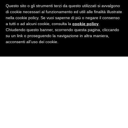
Questo sito o gli strumenti terzi da questo utilizzati si avvalgono
di cookie necessari al funzionamento ed utili alle finalità illustrate
nella cookie policy. Se vuoi saperne di più o negare il consenso
a tutti o ad alcuni cookie, consulta la
cookie policy
.
Chiudendo questo banner, scorrendo questa pagina, cliccando
CORSI INDIVIDUALI
su un link o proseguendo la navigazione in altra maniera,
acconsenti all’uso dei cookie.
JUNIOR ACADEMY
CORSI DI PREPARAZIONE: ielts, toefl, cae, toeic, fce...
Corsi aziendali