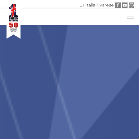
BI Italia
|
Varese