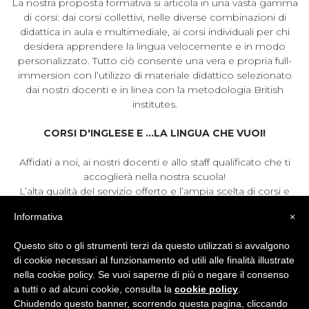
La nostra proposta formativa si articola in una vasta gamma
di corsi: dai corsi collettivi, nelle diverse combinazioni di
didattica in aula e multimediale, ai corsi individuali per chi
desidera apprendere la lingua velocemente e in modo
personalizzato. Tutto ciò consente una vera e propria full-
immersion con l’utilizzo di materiale didattico selezionato
dai nostri docenti e in linea con la metodologia British
institutes.
CORSI D'INGLESE E ...LA LINGUA CHE VUOI!
Affidati a noi, ai nostri docenti e allo staff qualificato che ti
accoglierà nella nostra scuola!
L’alta qualità del servizio offerto e l’ampia scelta di corsi e
soluzioni hanno permesso a British Institutes di annoverare
Informativa
×
tra i suoi clienti grandi Aziende, Università, Scuole ed Istituti
Bancari di prestigio.
Questo sito o gli strumenti terzi da questo utilizzati si avvalgono
Il nostro Direttore Didattico, Director of Studies (Dos) segue
di cookie necessari al funzionamento ed utili alle finalità illustrate
ciascun percorso formativo, dal test d’ingresso all’ obiettivo
nella cookie policy. Se vuoi saperne di più o negare il consenso
del singolo, fino al suo raggiungimento (esame finale).
a tutti o ad alcuni cookie, consulta la
cookie policy
.
Tutti i docenti collaborano e sono coordinati dal Dos in
Chiudendo questo banner, scorrendo questa pagina, cliccando
modo da offrire un servizio impeccabile e sempre di qualità.