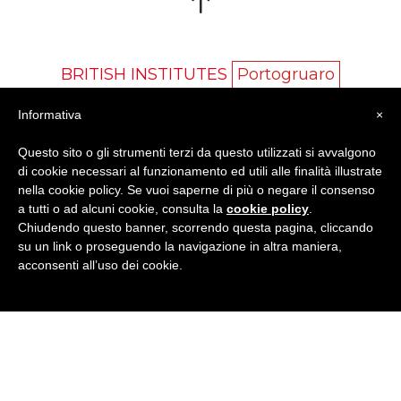
BRITISH INSTITUTES
Portogruaro
Informativa
×
Borgo Sant'Agnese N.55 - 30026 Portogruaro (VE)
Tel
0421-73815
· E-Mail:
portogruaro@britishinstitutes.it
Questo sito o gli strumenti terzi da questo utilizzati si avvalgono
P.Iva 04252640273
di cookie necessari al funzionamento ed utili alle finalità illustrate
nella cookie policy. Se vuoi saperne di più o negare il consenso
a tutti o ad alcuni cookie, consulta la
cookie policy
.
Chiudendo questo banner, scorrendo questa pagina, cliccando
GET SOCIAL
su un link o proseguendo la navigazione in altra maniera,
acconsenti all’uso dei cookie.