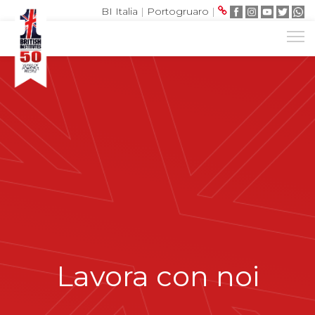
BI Italia
|
Portogruaro
|
Lavora con noi