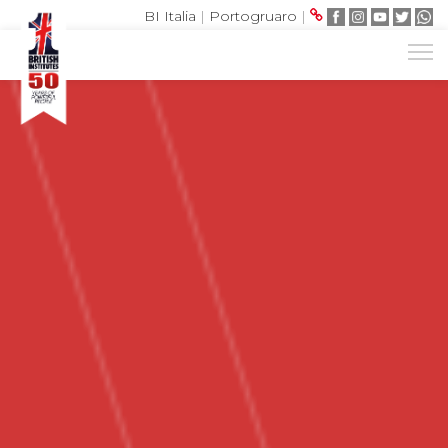
BI Italia
|
Portogruaro
|