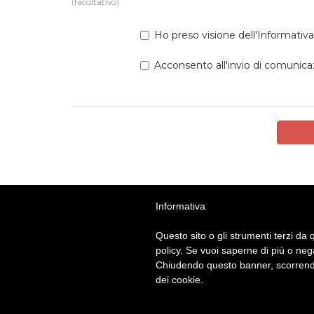
(facoltativo)
Ho preso visione dell'Informativ
Acconsento all'invio di comunicaz
Informativa
Questo sito o gli strumenti terzi da q
policy. Se vuoi saperne di più o neg
BRITISH INSTITUTES
Montecchio 
Chiudendo questo banner, scorrendo
dei cookie.
Viale Pietro Ceccato, 10 - 36075 Montecchio 