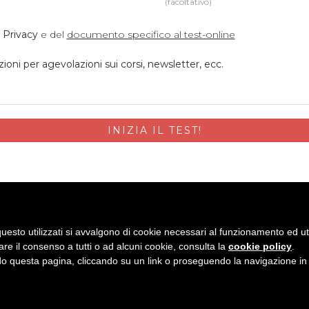
(facoltativo)
a Privacy
e del
documento specifico al test-online
ioni per agevolazioni sui corsi, newsletter, ecc.
INIZIA IL TEST!
uesto utilizzati si avvalgono di cookie necessari al funzionamento ed utili 
are il consenso a tutti o ad alcuni cookie, consulta la
cookie policy
.
Maggiore
 questa pagina, cliccando su un link o proseguendo la navigazione in a
Maggiore (VI)