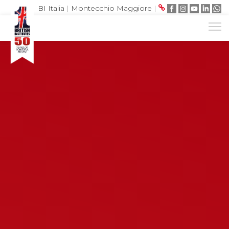
BI Italia
|
Montecchio Maggiore
|