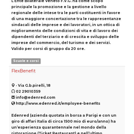
L’Ente Bilaterale Veneto F.V.G. ha come scopo
principale la promozione e la gestione a livello
regionale delle intese tra le parti costituenti in favore
di una maggiore concertazione tra le rappresentanze
sindacali delle imprese e dei lavoratori, in un ottica di
miglioramento delle condizioni di vita e di lavoro dei
dipendenti del terziario e di crescita e sviluppo delle
imprese del commercio, del turismo e dei servizi.
Valido per corsi di gruppo da 20 ore.
Scuole e corsi
FlexBenefit
· Via G.b.pirelli, 18
02 29010359
info@edenred.com
http://www.edenred.it/employee-benefits
Edenred (azienda quotata in borsa a Parigi e con un
giro di affari Italia di circa 1500 mio di euro/anno) ha
un’esperienza quarantennale nel mondo della
ristorazione (Ticket Restaurant) e nell’ultimo