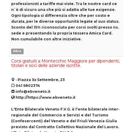
professionisti a tariffe mai viste. Tra le nostre card ce
n`è di sicuro una che più si adatta alle tue esigenze.
Ogni tipologia si differenzia oltre che per costo e
durata, per le diverse opportunità legate al suo status.
Sconto del 15% riconosciuto per corsi svolti presso ns.
sede e presentando la propria tessera Amica Card.
Non cumulabile con altre iniziative.
Altro
Corsi gratuiti a Montecchio Maggiore per dipendenti,
titolari e soci delle aziende iscritte.
· Piazza Xx Settembre, 23
041 5802374
info@ebveneto.it
http://https://www.ebveneto.it
L'Ente Bilaterale Veneto F.V.G. è l'ente bilaterale inter-
regionale del Commercio e Servizi e del Turismo
(Confesercenti) del Veneto e del Friuli Venezia Giulia
previsto dal Contratto Collettivo Nazionale del Lavoro.