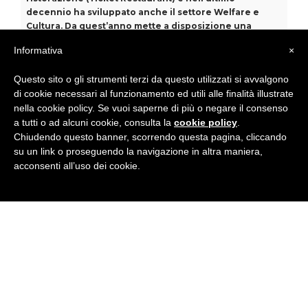
decennio ha sviluppato anche il settore Welfare e
Cultura. Da quest’anno mette a disposizione una
piattaforma virtuale ( FLEX—BEN) per l’acquisto di
Informativa
×
servizi legati al mondo Welfare (studi medici o
dentistici) e al mondo Cultura/Divertimento ( teatri,
Questo sito o gli strumenti terzi da questo utilizzati si avvalgono
musei, viaggi, sale concerti, sale cinematografiche,
di cookie necessari al funzionamento ed utili alle finalità illustrate
palestre e corsi). Diverse società stanno assegnando
nella cookie policy. Se vuoi saperne di più o negare il consenso
un credito welfare ai propri dipendenti per la
fruizione di prestazioni sanitarie e culturali come
a tutti o ad alcuni cookie, consulta la
cookie policy
.
definite dall’art. 100 del Tuir. I dipendenti titolari del
Chiudendo questo banner, scorrendo questa pagina, cliccando
Conto Welfare, grazie alla nostra piattaforma Flexible
su un link o proseguendo la navigazione in altra maniera,
Benefit, accederanno al catalogo degli operatori
acconsenti all’uso dei cookie.
convenzionati a partire dal 20 gennaio 2015 per
usufruire di tali servizi.
FlexBenefit® è un’innovativa piattaforma applicativa
web based che consente alle aziende di erogare
benefit utili ai dipendenti beneficiando di significativi
vantaggi fiscali. I programmi di flexible benefits sono
nati nei paesi anglosassoni e negli ultimi anni si sono
diffusi in tutto il mondo. Edenred ha acquisito una
forte esperienza a livello nazionale e internazionale,
diventando uno degli attori di riferimento nel settore.