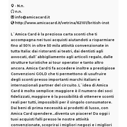
· N.n.
n.n.
info@amicacard.it
http://www.amicacard.it/vetrina/62101/british-inst
L`Amica Card è la preziosa carta sconti che ti
accompagna nei tuoi acquisti aiutandoti a risparmiare
fino al 50% in oltre 50 mila attività convenzionate in
tutta Italia: dai ristoranti ai teatri, dai dentisti agli
avvocati, dall`abbigliamento agli articoli regalo, dalle
strutture turistiche ai tour operator e tanto altro
ancora. Amica Card ti fa accedere inoltre a prestigiose
Convenzioni GOLD che ti permettono di usufruire
degli sconti presso importanti marchi italiani e
internazionali partner del circuito. L`idea di Amica
Card è molto semplice: maggiore è il numero dei soci
fidelizzati, maggiore è la possibilità di ottenere sconti
reali per tutti, impossibili per il singolo consumatore.
Dai beni di prima necessità ai prodotti di lusso, con
Amica Card spendere...diventa un piacere! Da oggi i
tuoi acquisti falli presso le nostre attività
convenzionate, scoprirai i migliori negozi e i migliori