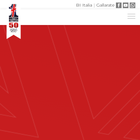
BI Italia
|
Gallarate