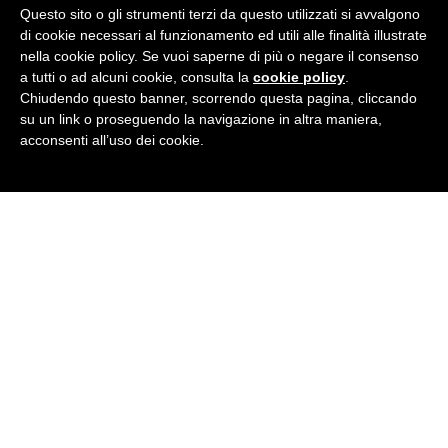
Questo sito o gli strumenti terzi da questo utilizzati si avvalgono
di cookie necessari al funzionamento ed utili alle finalità illustrate
nella cookie policy. Se vuoi saperne di più o negare il consenso
a tutti o ad alcuni cookie, consulta la
cookie policy
.
Chiudendo questo banner, scorrendo questa pagina, cliccando
su un link o proseguendo la navigazione in altra maniera,
acconsenti all’uso dei cookie.
BRITISH INSTITUTES
Gallarate
Via Mantova 6a - 21013 Gallarate (VA)
Tel
334 1691859
· E-Mail:
gallarate@britishinstitutes.org
P.Iva 02404360022