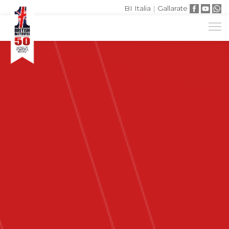
BI Italia
|
Gallarate