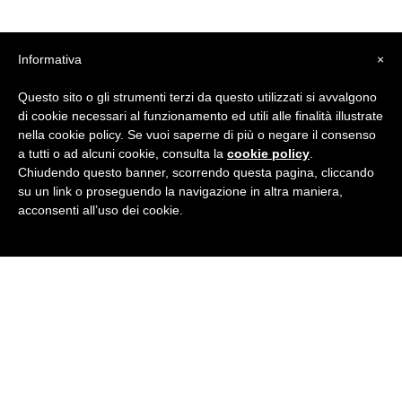
Informativa
×
Questo sito o gli strumenti terzi da questo utilizzati si avvalgono
di cookie necessari al funzionamento ed utili alle finalità illustrate
nella cookie policy. Se vuoi saperne di più o negare il consenso
a tutti o ad alcuni cookie, consulta la
cookie policy
.
19/06/2023
Chiudendo questo banner, scorrendo questa pagina, cliccando
Corsi per studenti di tutte le
su un link o proseguendo la navigazione in altra maniera,
età
acconsenti all’uso dei cookie.
LEGGI