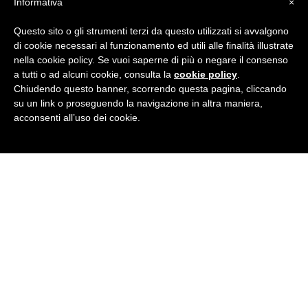
Informativa
×
Questo sito o gli strumenti terzi da questo utilizzati si avvalgono
di cookie necessari al funzionamento ed utili alle finalità illustrate
nella cookie policy. Se vuoi saperne di più o negare il consenso
a tutti o ad alcuni cookie, consulta la
cookie policy
.
Chiudendo questo banner, scorrendo questa pagina, cliccando
su un link o proseguendo la navigazione in altra maniera,
acconsenti all’uso dei cookie.
19/02/2020
British Carnival SHOW
LEGGI