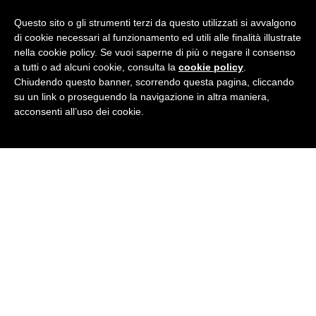
Questo sito o gli strumenti terzi da questo utilizzati si avvalgono
di cookie necessari al funzionamento ed utili alle finalità illustrate
nella cookie policy. Se vuoi saperne di più o negare il consenso
BRITISH INSTITUTES
Frattamaggiore
a tutti o ad alcuni cookie, consulta la
cookie policy
.
Chiudendo questo banner, scorrendo questa pagina, cliccando
Via Trento 26 - 80027 Frattamaggiore (NA)
su un link o proseguendo la navigazione in altra maniera,
Tel
+39 081.18.46.1000
· E-Mail:
acconsenti all’uso dei cookie.
frattamaggiore@britishinstitutes.org
P.Iva 08344261212
GET SOCIAL