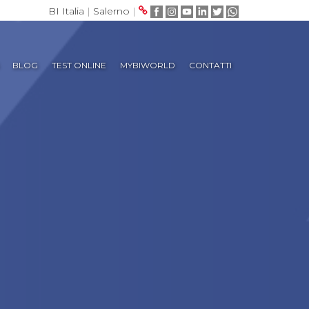
BI Italia
|
Salerno
|
BLOG
TEST ONLINE
MYBIWORLD
CONTATTI