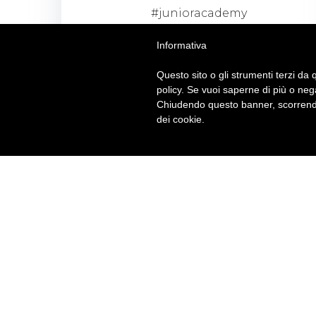
#junioracademy
Informativa
VISUALIZZA
Questo sito o gli strumenti terzi da q
policy. Se vuoi saperne di più o neg
Chiudendo questo banner, scorrendo
dei cookie.