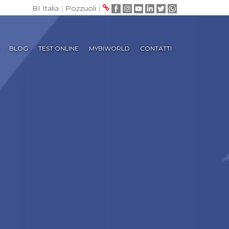
BI Italia
|
Pozzuoli
|
BLOG
TEST ONLINE
MYBIWORLD
CONTATTI