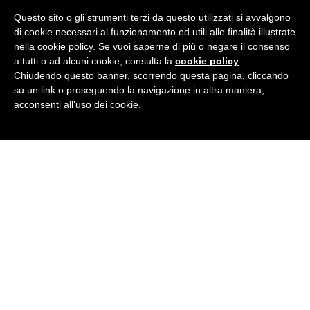
Questo sito o gli strumenti terzi da questo utilizzati si avvalgono
di cookie necessari al funzionamento ed utili alle finalità illustrate
CORSI AZIENDALI
nella cookie policy. Se vuoi saperne di più o negare il consenso
a tutti o ad alcuni cookie, consulta la
cookie policy
.
Chiudendo questo banner, scorrendo questa pagina, cliccando
JUNIOR ACADEMY: Corsi per bimbi e ragazzi
su un link o proseguendo la navigazione in altra maniera,
acconsenti all’uso dei cookie.
LEZIONI INDIVIDUALI
IN OGNI LINGUA
CORSO ONLINE BRITISH INSTITUTES
VACANZE STUDIO:
per ragazzi 14-18 anni e adulti
SERVIZI LINGUISTICI:
Interpretariati, traduzioni...