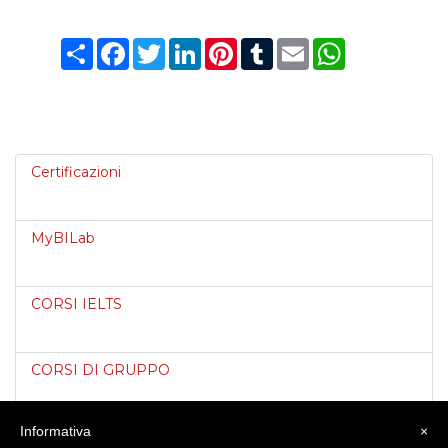
Condividi
Facebook
Twitter
LinkedIn
Pinterest
Tumblr
Email
WhatsApp
Certificazioni
MyBILab
CORSI IELTS
CORSI DI GRUPPO
Informativa
×
CORSI INDIVIDUALI