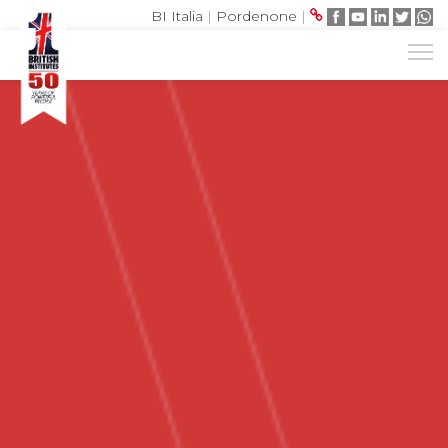
BI Italia
|
Pordenone
|