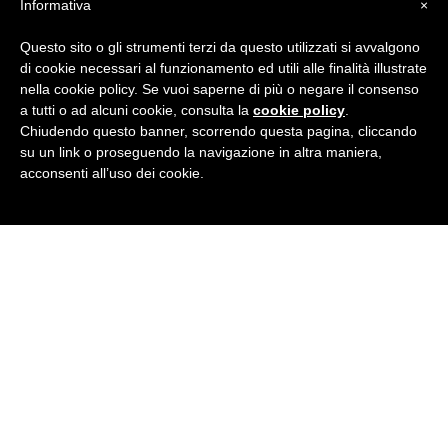
Informativa
×
attivati in ogni momento dell'anno.
Questo sito o gli strumenti terzi da questo utilizzati si avvalgono
Per le imprese è inoltre possibile organizzare
di cookie necessari al funzionamento ed utili alle finalità illustrate
progetti formativi in
regime di
nella cookie policy. Se vuoi saperne di più o negare il consenso
finanziamento con fondi intersettoriali
a tutti o ad alcuni cookie, consulta la
cookie policy
.
(Confindustria, Fondimpresa, ecc.) o Regione
Chiudendo questo banner, scorrendo questa pagina, cliccando
Toscana, in quanto la nostra sede è
su un link o proseguendo la navigazione in altra maniera,
un'agenzia formativa accreditata presso la
acconsenti all’uso dei cookie.
Regione Toscana e certificata ISO (EN ISO
9001:2015).
La nostra scuola possiede tutti i requisiti per
erogare questo genere di corsi e potrà fornire
assistenza durante le fasi preliminari della
domanda di finanziamento.
Se vuoi iniziare subito un corso di inglese
British Institutes, ma non sai qual è il tuo
livello di inglese, verificalo subito facendo il
nostro
test di linguainglese
online gratis!