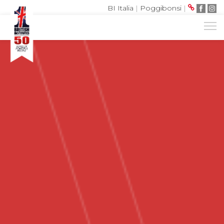
BI Italia
|
Poggibonsi
|